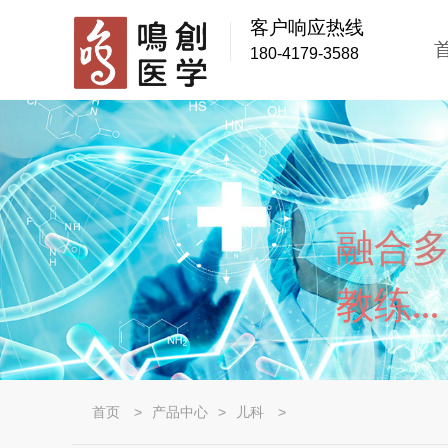
客户响应热线
180-4179-3588
融合
教练...
首页
>
产品中心
>
儿科
>